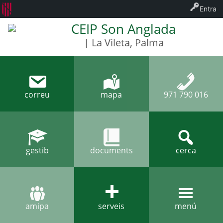
Entra
CEIP Son Anglada
| La Vileta, Palma
correu
mapa
971 790 016
gestib
documents
cerca
amipa
serveis
menú