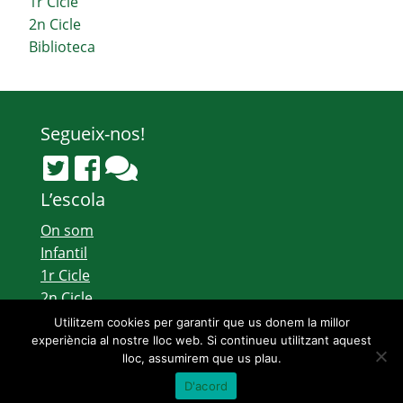
1r Cicle
2n Cicle
Biblioteca
Segueix-nos!
L’escola
On som
Infantil
1r Cicle
2n Cicle
Biblioteca
Utilitzem cookies per garantir que us donem la millor
experiència al nostre lloc web. Si continueu utilitzant aquest
lloc, assumirem que us plau.
Avís legal
|
Sobre el web
|
©2026 Govern de les Illes Balears |
Fet amb
D'acord
WordPress