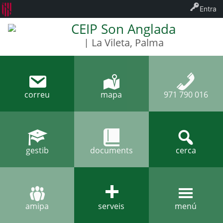
Entra
CEIP Son Anglada
| La Vileta, Palma
correu
mapa
971 790 016
gestib
documents
cerca
amipa
serveis
menú