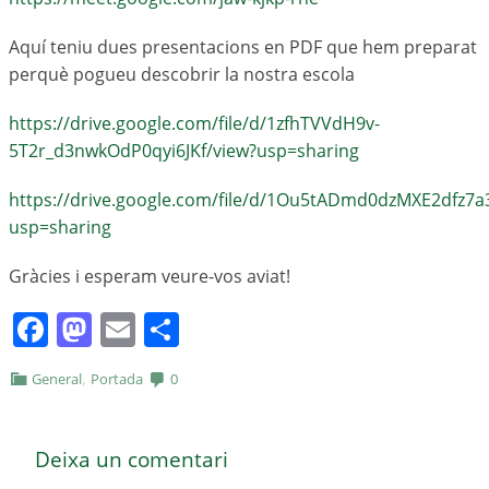
Aquí teniu dues presentacions en PDF que hem preparat
perquè pogueu descobrir la nostra escola
https://drive.google.com/file/d/1zfhTVVdH9v-
5T2r_d3nwkOdP0qyi6JKf/view?usp=sharing
https://drive.google.com/file/d/1Ou5tADmd0dzMXE2dfz7
usp=sharing
Gràcies i esperam veure-vos aviat!
Facebook
Mastodon
Email
Comparteix
,
General
Portada
0
Deixa un comentari