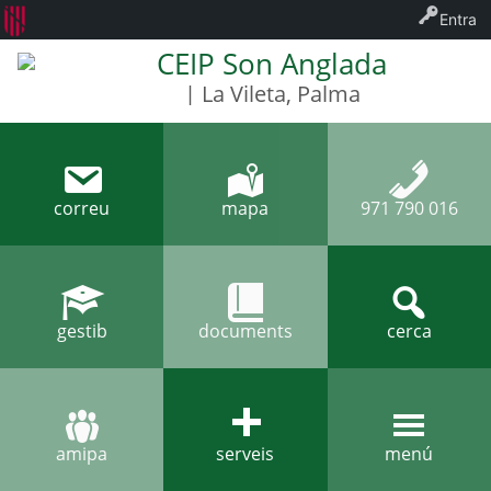
Entra
CEIP Son Anglada
| La Vileta, Palma
correu
mapa
971 790 016
gestib
documents
cerca
amipa
serveis
menú