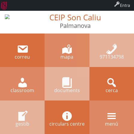
Entra
CEIP Son Caliu
Palmanova
correu
mapa
971134798
classroom
documents
cerca
gestib
circulars centre
menú