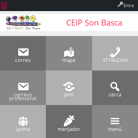
Entra
CEIP Son Basca
correu
mapa
971862344
correus
pmt
cerca
professorat
apima
menjador
menú