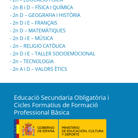
2n B i D – FÍSICA I QUÍMICA
2n D – GEOGRAFIA I HISTÒRIA
2n D i E – FRANÇAIS
2n D – MATEMÀTIQUES
2n D i E – MÚSICA
2n – RELIGIO CATÒLICA
2n D i E – TALLER SOCIOEMOCIONAL
2n – TECNOLOGIA
2n A i D – VALORS ÈTICS
Educació Secundaria Obligatòria i
Cicles Formatius de Formació
Professional Bàsica