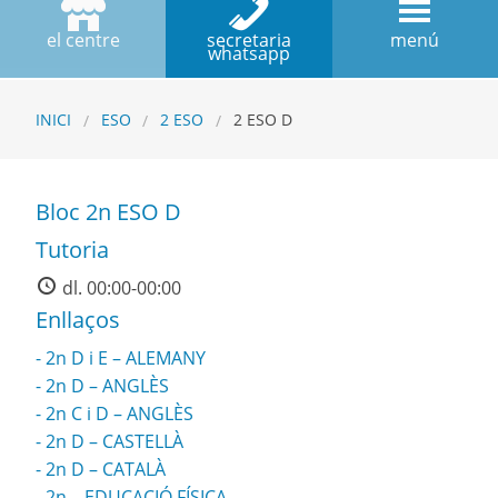
el centre
secretaria
menú
whatsapp
INICI
ESO
2 ESO
2 ESO D
Bloc 2n ESO D
Tutoria
dl. 00:00-00:00
Enllaços
2n D i E – ALEMANY
2n D – ANGLÈS
2n C i D – ANGLÈS
2n D – CASTELLÀ
2n D – CATALÀ
2n – EDUCACIÓ FÍSICA