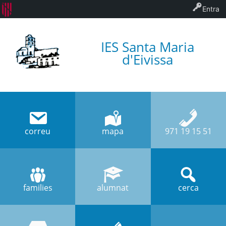
Entra
IES Santa Maria
d'Eivissa
correu
mapa
971 19 15 51
families
alumnat
cerca