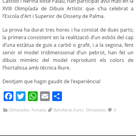
Castillo i Nerina Rose Palau, han participat avui matí en la
XVIII Olimpíada de Dibuix Artístic que s’ha celebrat a
l’Escola d’Art i Superior de Disseny de Palma.
La prova ha durat tres hores i ha constat de dues parts;
la primera consistent en la realització d’un esbós del cap
d’una estàtua de guix a carbó o grafit, i a la segona, fent
servir el model tridimensional d’un pebrot, han fet un
dibuix mimètic del model reproduint els colors de
l’hortalissa amb tècnica lliure.
Desitjam que hagin gaudit de l’experiència!
Facebook
Twitter
WhatsApp
Email
Comparteix
,
,
Olimpíades
Portada
Batxillerat d'arts
Olimpíades
0