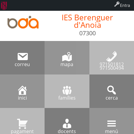
Entra
IES Berenguer
d'Anoia
07300
correu
mapa
971501812
971500494
inici
famílies
cerca
pagament
docents
menú