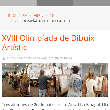
INICI
PM
ABRIL
15
XVIII OLIMPÍADA DE DIBUIX ARTÍSTIC
XVIII Olimpíada de Dibuix
Artístic
Antònia Maria Vallespir Anguera
15/04/24
Tres alumnes de 2n de batxillerat d’Arts, Lisa Binaghi, Lila