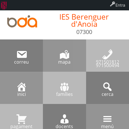
Entra
IES Berenguer
d'Anoia
07300
correu
mapa
971501812
971500494
inici
famílies
cerca
pagament
docents
menú