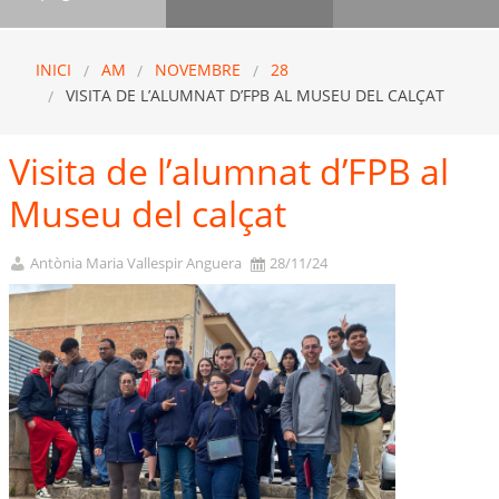
INICI
AM
NOVEMBRE
28
VISITA DE L’ALUMNAT D’FPB AL MUSEU DEL CALÇAT
Visita de l’alumnat d’FPB al
Museu del calçat
Antònia Maria Vallespir Anguera
28/11/24