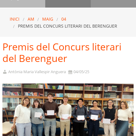
INICI
AM
MAIG
04
PREMIS DEL CONCURS LITERARI DEL BERENGUER
Premis del Concurs literari
del Berenguer
Antònia Maria Vallespir Anguera
04/05/25