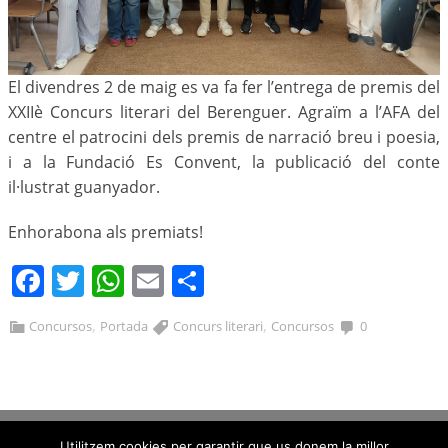
El divendres 2 de maig es va fa fer l’entrega de premis del
XXIIè Concurs literari del Berenguer. Agraïm a l’AFA del
centre el patrocini dels premis de narració breu i poesia,
i a la Fundació Es Convent, la publicació del conte
il·lustrat guanyador.
Enhorabona als premiats!
Facebook
Twitter
WhatsApp
Email
Comparteix
,
,
Concursos
Portada
Concurs literari
Concursos
0
Utilitzem cookies per garantir que us donem la millor