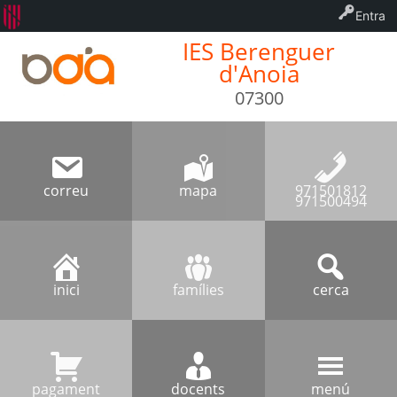
Entra
IES Berenguer
d'Anoia
07300
correu
mapa
971501812
971500494
inici
famílies
cerca
pagament
docents
menú