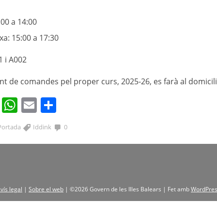
:00 a 14:00
a: 15:00 a 17:30
1 i A002
ent de comandes pel proper curs, 2025-26, es farà al domici
cebook
Twitter
WhatsApp
Email
Comparteix
Portada
Iddink
0
vís legal
|
Sobre el web
|
©2026 Govern de les Illes Balears |
Fet amb
WordPre