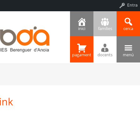
Entra
inici
famílies
cerca
pagament
docents
menú
ink