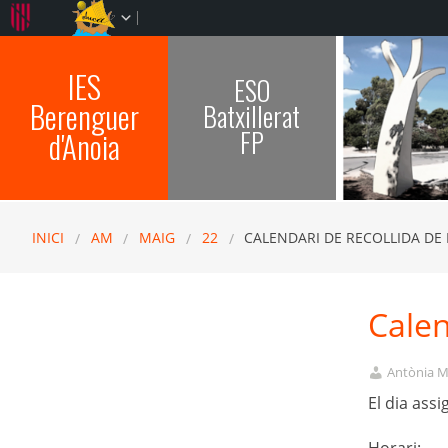
IES
ESO
Berenguer
Batxillerat
FP
d'Anoia
INICI
AM
MAIG
22
CALENDARI DE RECOLLIDA DE 
Calen
Antònia M
El dia assi