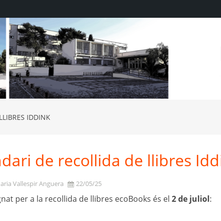
LLIBRES IDDINK
dari de recollida de llibres Idd
aria Vallespir Anguera
22/05/25
gnat per a la recollida de llibres ecoBooks és el
2 de juliol
: