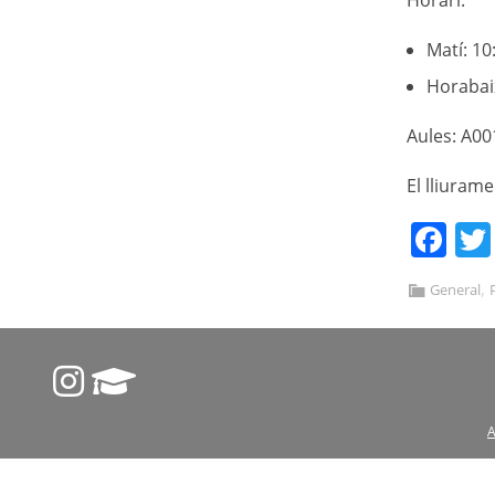
Horari:
Matí: 10
Horabaix
Aules: A00
El lliuram
Fa
,
General
A