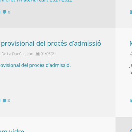
l
0
t provisional del procés d’admissió
o De La Dueña Leon
01/06/21
provisional del procés d’admissió.
J
p
l
0
am vidre