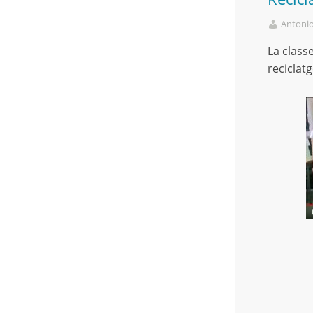
Antoni
La class
reciclatg