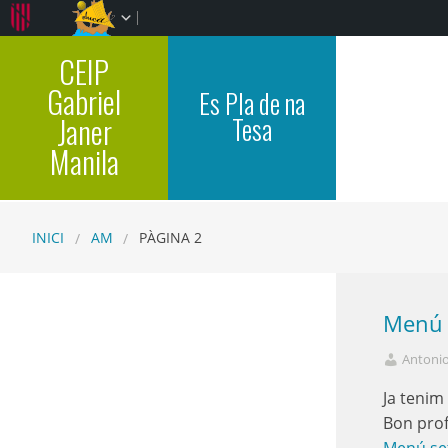
CEIP
Gabriel
Es Pla de na
Janer
Tesa
Manila
INICI
AM
PÀGINA 2
Menú 
Antoni
Ja tenim
Bon prof