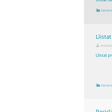
Genera
Llista
Antoni
Llistat 
Genera
Recicl