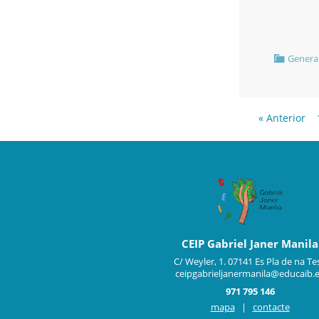
Genera
« Anterior
CEIP Gabriel Janer Manila
C/ Weyler, 1. 07141 Es Pla de na Te
ceipgabrieljanermanila@educaib.
971 795 146
mapa
|
contacte