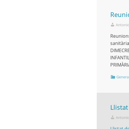
Reunió
Antoni
Reunions
sanitàri
DIMECRE
INFANTIL
PRIMÀRIA
Genera
Llista
Antoni
Llistat d