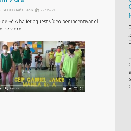
o De La Dueña Leon
27/05/21
e de 6è A ha fet aquest vídeo per incentivar el
E
e de vidre.
g
E
L
C
a
e
C