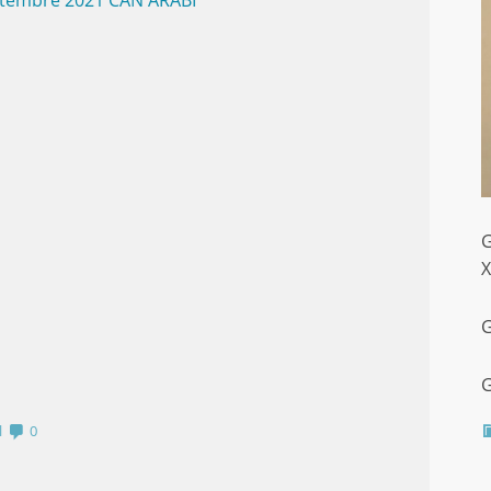
tembre 2021 CAN ARABI
G
X
G
G
l
0