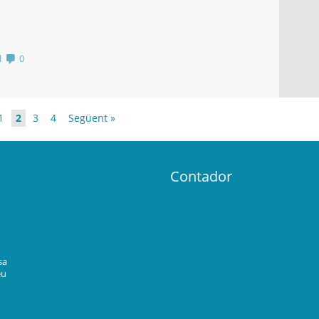
l
0
1
2
3
4
Següent »
Contador
sa
eu