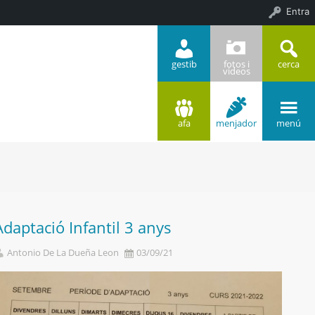
Entra
gestib
fotos i
cerca
videos
afa
menjador
menú
Adaptació Infantil 3 anys
Antonio De La Dueña Leon
03/09/21