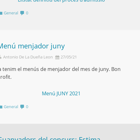
General
0
Menú menjador juny
Antonio De La Dueña Leon
27/05/21
a tenim el menús de menjador del mes de juny. Bon
rofit.
Menú JUNY 2021
General
0
Guanyadors del concurs: Estima