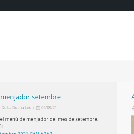
menjador setembre
o De La Dueña Leon
06/09/21
 el menú de menjador del mes de setembre.
it.