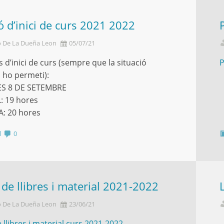
 d’inici de curs 2021 2022
o De La Dueña Leon
05/07/21
 d’inici de curs (sempre que la situació
P
a ho permeti):
S 8 DE SETEMBRE
: 19 hores
: 20 hores
l
0
t de llibres i material 2021-2022
o De La Dueña Leon
23/06/21
e llibres i material curs 2021-2022