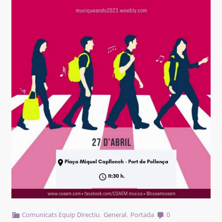
,
,
Comunicats Equip Directiu
General
Portada
0