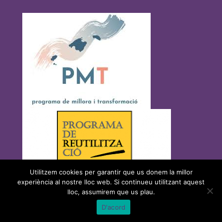
Utilitzem cookies per garantir que us donem la millor
experiència al nostre lloc web. Si continueu utilitzant aquest
lloc, assumirem que us plau.
Avís legal
|
Sobre el web
|
©2026 Govern de les Illes Balears |
Fet amb
D'acord
WordPress