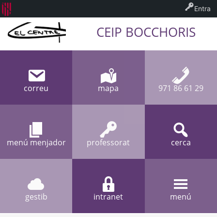
Entra
CEIP BOCCHORIS
correu
mapa
971 86 61 29
menú menjador
professorat
cerca
gestib
intranet
menú