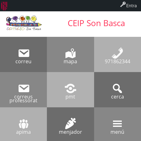
Entra
CEIP Son Basca
correu
mapa
971862344
correus
pmt
cerca
professorat
apima
menjador
menú