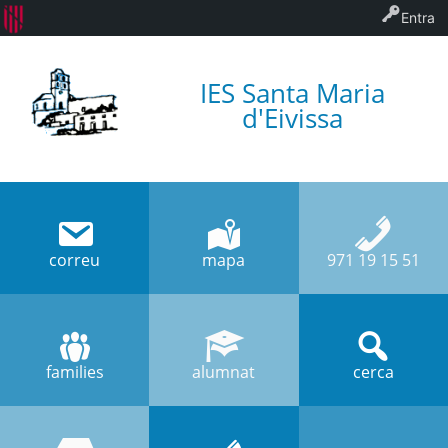
Entra
IES Santa Maria
d'Eivissa
correu
mapa
971 19 15 51
families
alumnat
cerca