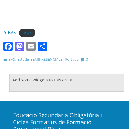
2nBAS
Baixa
Facebook
Mastodon
Email
Comparteix
,
,
BAS
Estudis SEMIPRESENCIALS
Portada
0
Add some widgets to this area!
Educació Secundaria Obligatòria i
Cicles Formatius de Formació
Professional Bàsica