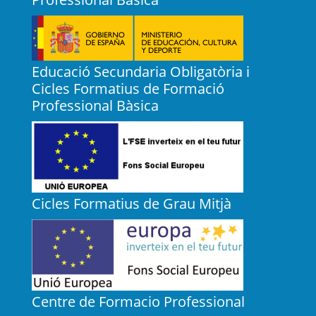
Educació Secundaria Obligatòria i
Cicles Formatius de Formació
Professional Bàsica
Cicles Formatius de Grau Mitjà
Centre de Formacio Professional