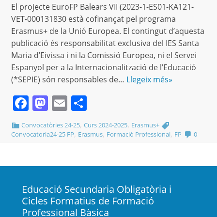
El projecte EuroFP Balears VII (2023-1-ES01-KA121-
VET-000131830 està cofinançat pel programa
Erasmus+ de la Unió Europea. El contingut d’aquesta
publicació és responsabilitat exclusiva del IES Santa
Maria d’Eivissa i ni la Comissió Europea, ni el Servei
Espanyol per a la Internacionalització de l’Educació
(*SEPIE) són responsables de…
Llegeix més»
Facebook
Mastodon
Email
Comparteix
,
,
Convocatòries 24-25
Curs 2024-2025
Erasmus+
,
,
,
Convocatoria24-25 FP
Erasmus
Formació Professional
FP
0
Educació Secundaria Obligatòria i
Cicles Formatius de Formació
Professional Bàsica