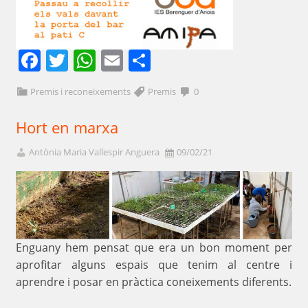
Facebook
Twitter
WhatsApp
Email
Comparteix
Premis i reconeixements
Premis
0
Hort en marxa
Antònia Maria Vallespir Anguera
09/02/21
Enguany hem pensat que era un bon moment per
aprofitar alguns espais que tenim al centre i
aprendre i posar en pràctica coneixements diferents.