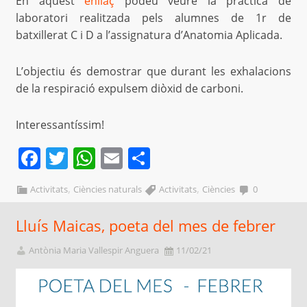
En aquest
enllaç
podeu veure la pràctica de
laboratori realitzada pels alumnes de 1r de
batxillerat C i D a l’assignatura d’Anatomia Aplicada.
L’objectiu és demostrar que durant les exhalacions
de la respiració expulsem diòxid de carboni.
Interessantíssim!
Facebook
Twitter
WhatsApp
Email
Comparteix
,
,
Activitats
Ciències naturals
Activitats
Ciències
0
Lluís Maicas, poeta del mes de febrer
Antònia Maria Vallespir Anguera
11/02/21