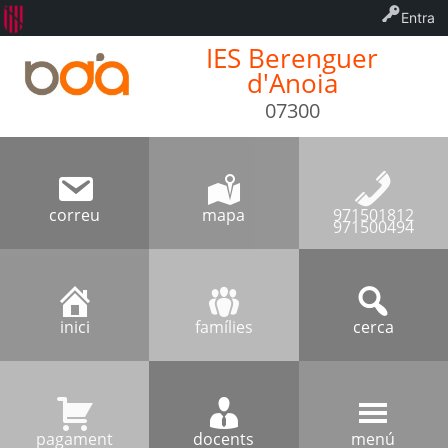
Entra
IES Berenguer
d'Anoia
07300
correu
mapa
971501812
971500494
inici
famílies
cerca
pagament
docents
menú