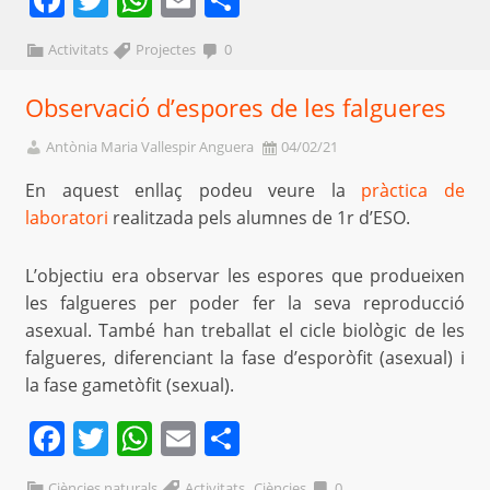
Activitats
Projectes
0
Observació d’espores de les falgueres
Antònia Maria Vallespir Anguera
04/02/21
En aquest enllaç podeu veure la
pràctica de
laboratori
realitzada pels alumnes de 1r d’ESO.
L’objectiu era observar les espores que produeixen
les falgueres per poder fer la seva reproducció
asexual. També han treballat el cicle biològic de les
falgueres, diferenciant la fase d’esporòfit (asexual) i
la fase gametòfit (sexual).
Facebook
Twitter
WhatsApp
Email
Comparteix
,
Ciències naturals
Activitats
Ciències
0