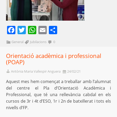
Facebook
Twitter
WhatsApp
Email
Comparteix
General
Jubilacions
0
Orientació acadèmica i professional
(POAP)
Antònia Maria Vallespir Anguera
24/02/21
Aquest mes hem començat a treballar amb l’alumnat
del centre el Pla d’Orientació Acadèmica i
Professional, que té una rellevància cabdal en els
cursos de 3r i 4t d’ESO, 1r i 2n de batxillerat i tots els
nivells d’FP.