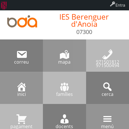
Entra
IES Berenguer
d'Anoia
07300
correu
mapa
971501812
971500494
inici
famílies
cerca
pagament
docents
menú