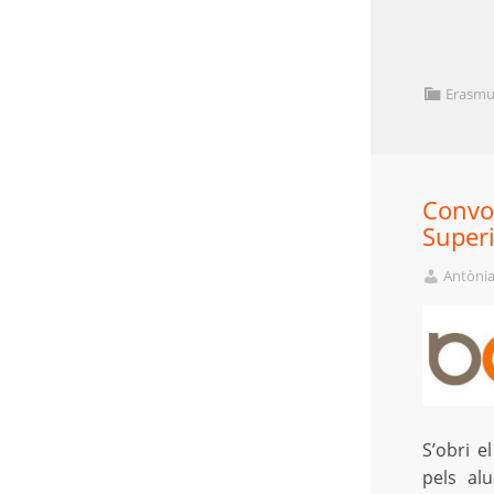
Erasmu
Convo
Super
Antònia
S’obri e
pels al