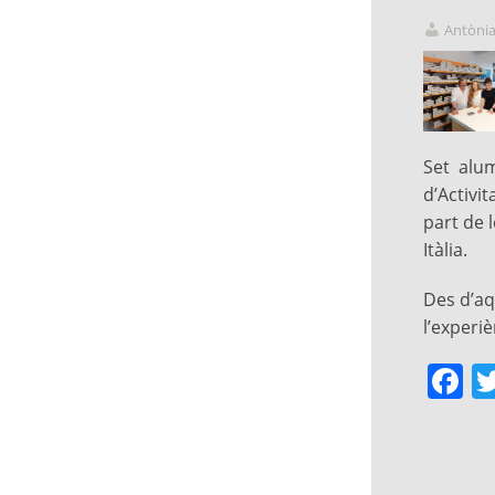
Antònia
Set alum
d’Activi
part de 
Itàlia.
Des d’aq
l’experiè
F