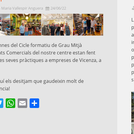
 Maria Vallespir Anguera
24/06/22
L
p
a
i
nes del Cicle formatiu de Grau Mitjà
o
tats Comercials del nostre centre estan fent
les seves pràctiques a empreses de Vicenza, a
p
p
s
uí els desitjam que gaudeixin molt de
ncia!
acebook
Twitter
WhatsApp
Email
Comparteix