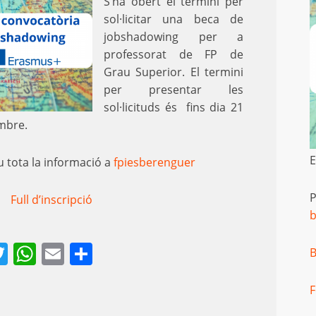
S’ha obert el termini per
sol·licitar una beca de
jobshadowing per a
professorat de FP de
Grau Superior. El termini
per presentar les
sol·licituds és fins dia 21
mbre.
E
 tota la informació a
fpiesberenguer
Full d’inscripció
b
acebook
Twitter
WhatsApp
Email
Comparteix
B
F