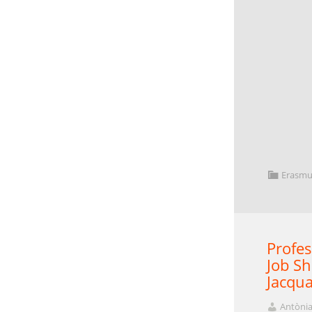
Erasmu
Profes
Job Sh
Jacqua
Antònia