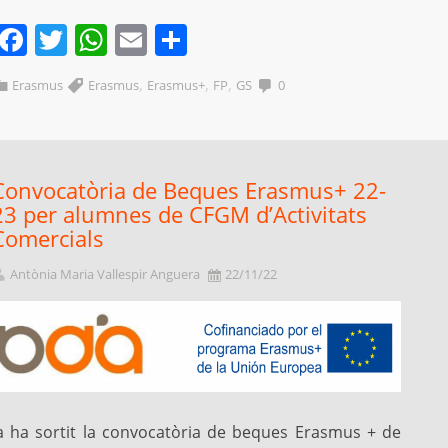
Facebook
Twitter
WhatsApp
Email
Comparteix
,
,
,
Erasmus
Erasmus
Erasmus+
FP
GS
0
Convocatòria de Beques Erasmus+ 22-
23 per alumnes de CFGM d’Activitats
Comercials
Antònia Maria Vallespir Anguera
22/11/22
a ha sortit la convocatòria de beques Erasmus + de