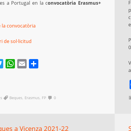
F
es a Portugal en la c
onvocatòria Erasmus+
p
c
e
 la convocatòria
P
 de sol·licitud
0
acebook
Twitter
WhatsApp
Email
Comparteix
V
a
,
,
s
Beques
Erasmus
FP
0
ques a Vicenza 2021-22