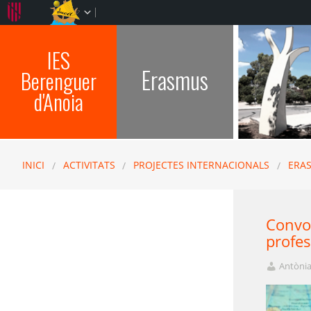
IES
Erasmus
Berenguer
d'Anoia
INICI
ACTIVITATS
PROJECTES INTERNACIONALS
ERA
Convo
profes
Antònia