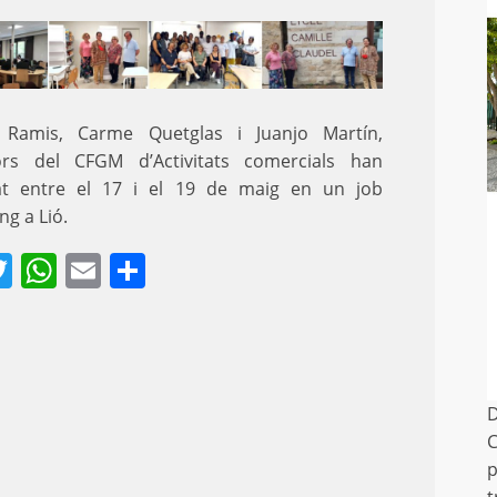
 Ramis, Carme Quetglas i Juanjo Martín,
ors del CFGM d’Activitats comercials han
pat entre el 17 i el 19 de maig en un job
g a Lió.
acebook
Twitter
WhatsApp
Email
Comparteix
D
C
p