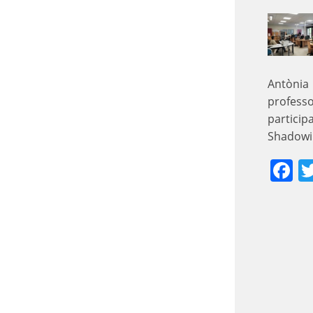
Antònia
profess
partici
Shadowin
F