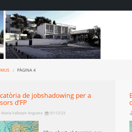
SMUS
PÀGINA 4
catòria de jobshadowing per a
sors d’FP
 Maria Vallespir Anguera
01/12/23