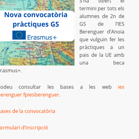
S’ha obert el
termini per tots els
alumnes de 2n de
GS de l’IES
Berenguer d’Anoia
que vulguin fer les
pràctiques a un
pais de la UE amb
una beca
rasmus+.
Podeu consultar les bases a les web
ies
erenguer
fpiesberenguer
.
ases de la convocatòria
ormulari d’inscripció