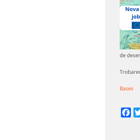
de dese
Trobareu
Bases
F