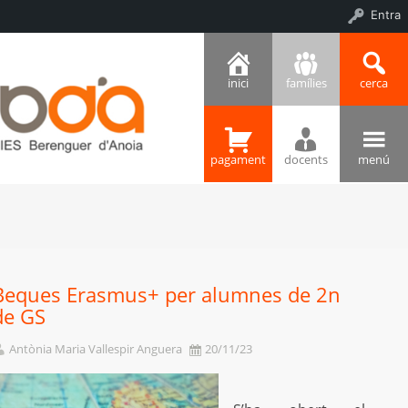
Entra
inici
famílies
cerca
pagament
docents
menú
Beques Erasmus+ per alumnes de 2n
de GS
Antònia Maria Vallespir Anguera
20/11/23