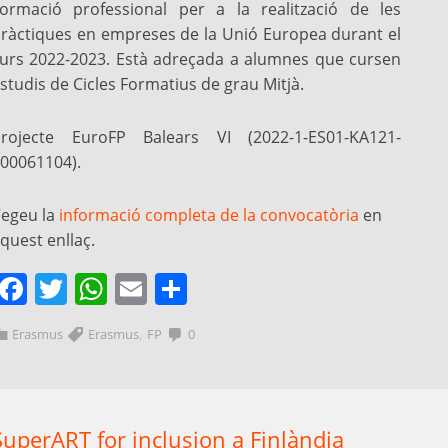
ormació professional per a la realització de les
ràctiques en empreses de la Unió Europea durant el
urs 2022-2023. Està adreçada a alumnes que cursen
studis de Cicles Formatius de grau Mitjà.
rojecte EuroFP Balears VI (2022-1-ES01-KA121-
00061104).
egeu la
informació completa de la convocatòria
en
quest enllaç.
Facebook
Twitter
WhatsApp
Email
Comparteix
,
Erasmus
Erasmus
FP
0
SuperART for inclusion a Finlàndia