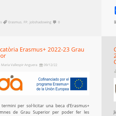
,
,
s
Erasmus
FP
jobshadowing
0
catòria Erasmus+ 2022-23 Grau
ior
 Maria Vallespir Anguera
09/12/22
l termini per sol·licitar una beca d’Erasmus+
J
umnes de Grau Superior per poder fer les