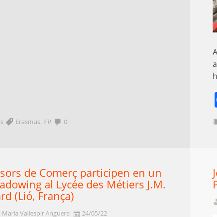
A
a
h
,
s
Erasmus
FP
0
sors de Comerç participen en un
adowing al Lycée des Métiers J.M.
rd (Lió, França)
 Maria Vallespir Anguera
24/05/22