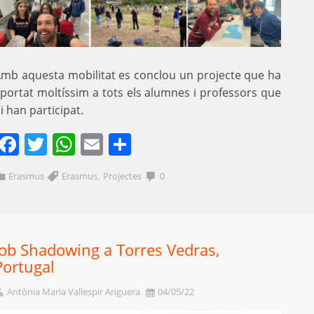
mb aquesta mobilitat es conclou un projecte que ha
portat moltíssim a tots els alumnes i professors que
i han participat.
Facebook
Twitter
WhatsApp
Email
Comparteix
,
Erasmus
Erasmus
Projectes
0
Job Shadowing a Torres Vedras,
Portugal
Antònia Maria Vallespir Anguera
04/05/22