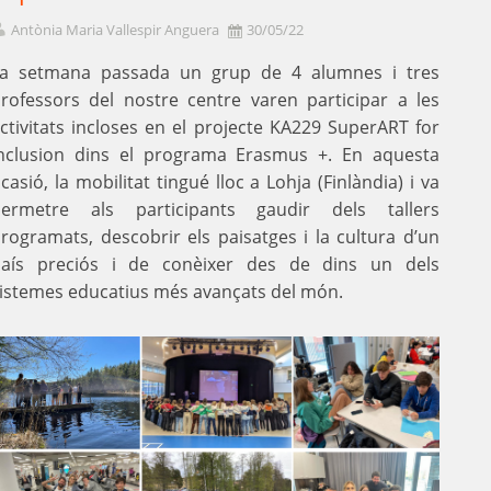
Antònia Maria Vallespir Anguera
30/05/22
a setmana passada un grup de 4 alumnes i tres
rofessors del nostre centre varen participar a les
ctivitats incloses en el projecte KA229 SuperART for
nclusion dins el programa Erasmus +. En aquesta
casió, la mobilitat tingué lloc a Lohja (Finlàndia) i va
permetre als participants gaudir dels tallers
rogramats, descobrir els paisatges i la cultura d’un
aís preciós i de conèixer des de dins un dels
istemes educatius més avançats del món.