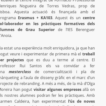
reballen al centre integrat de Formació Professional
Henriques Nogueira de Torres Vedras, prop de
Lisboa. Aquesta actuació és finançada amb el
programa
Erasmus + KA103
. Aquest és un
centre
ol·laborador en les pràctiques formatives dels
alumnes de Grau Superior
de l’IES Berenguer
’Anoia.
a estat una experiència molt enriquidora, ja que han
ogut veure i experimentar de primera mà el
treball
er projectes
que es duu a terme al centre. El
professor Rui Santos els va convidar a fer
una
masterclass
de comercialització i pla de
àrqueting a l’aula de disseny gràfic en el marc d’un
rojecte de rebranding. A més a més, de la mà d’Olga
oreira han pogut
visitar algunes empreses
allà on
ls nostres alumnes podran fer les pràctiques. Amb
armen Caldeira, han experimentat
l’ús de noves