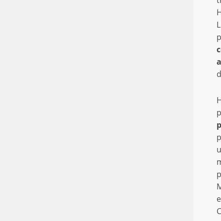
t
c
d
H
p
p
m
p
M
e
C