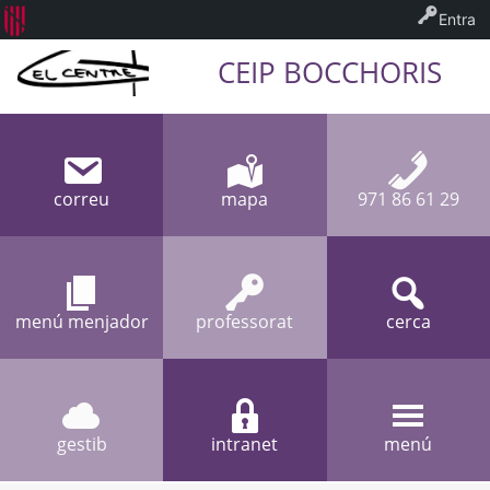
Entra
CEIP BOCCHORIS
correu
mapa
971 86 61 29
menú menjador
professorat
cerca
gestib
intranet
menú