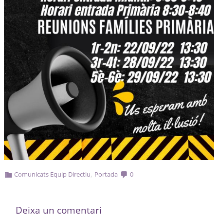
,
Comunicats Equip Directiu
Portada
0
Deixa un comentari