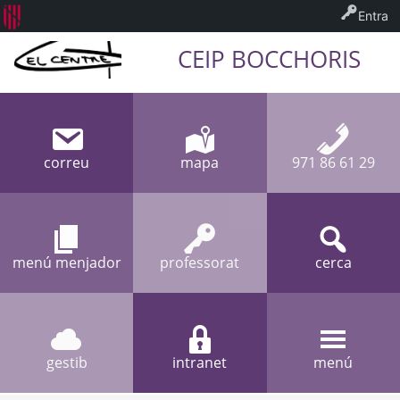
Entra
CEIP BOCCHORIS
correu
mapa
971 86 61 29
menú menjador
professorat
cerca
gestib
intranet
menú