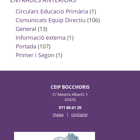
Circulars Educació Primària
(1)
Comunicats Equip Directiu
(106)
General
(13)
Informació externa
(1)
Portada
(107)
Primer i Segon
(1)
CEIP BOCCHORIS
C/ Mestre Albertí, 1
07470
971 86 61 29
mapa
|
contacte