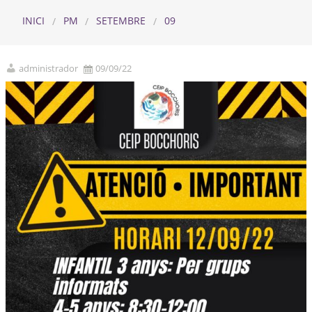
INICI
PM
SETEMBRE
09
administrador
09/09/22