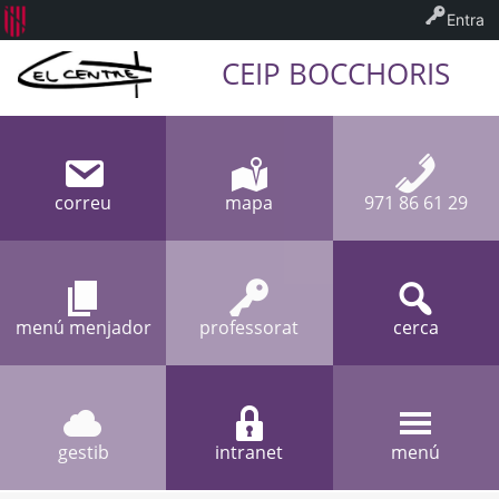
Entra
CEIP BOCCHORIS
correu
mapa
971 86 61 29
menú menjador
professorat
cerca
gestib
intranet
menú