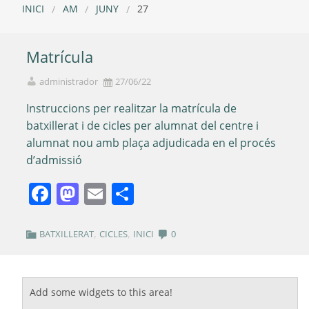
INICI
AM
JUNY
27
Matrícula
administrador
27/06/22
Instruccions per realitzar la matrícula de
batxillerat i de cicles per alumnat del centre i
alumnat nou amb plaça adjudicada en el procés
d’admissió
Facebook
Mastodon
Email
Comparteix
,
,
BATXILLERAT
CICLES
INICI
0
Add some widgets to this area!