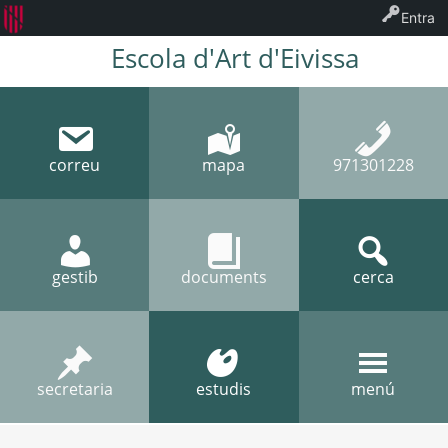
Entra
Escola d'Art d'Eivissa
correu
mapa
971301228
gestib
documents
cerca
secretaria
estudis
menú