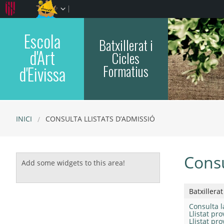
Escola
Batxillerat i
d'Art
Cicles
Formatius
d'Eivissa
INICI
CONSULTA LLISTATS D’ADMISSIÓ
Consu
Add some widgets to this area!
Batxillerat
Consulta la
Llistat pr
Llistat pr