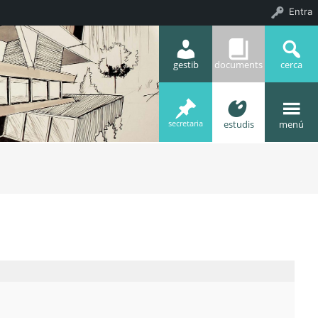
Entra
gestib
documents
cerca
estudis
menú
secretaria