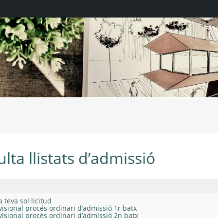
moblament-1
lta llistats d’admissió
 teva sol·licitud
ovisional procés ordinari d’admissió 1r batx
ovisional procés ordinari d’admissió 2n batx