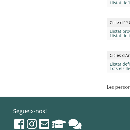
Llistat def
Cicle d’FP
Llistat pr
Llistat de
Cicles d’Ar
Llistat de
Tots els ll
Les person
Segueix-nos!