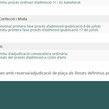
initiu procés ordinari d’admissió 1r i 2n batxillerat
 Confecció i Moda
ovisional primera fase procés d’admissió (publicació 8 de juliol)
finitiu primera fase procés d’admissió (publicació 17 de juliol)
moblament-2
ebenisteria-2
ebenisteria-1
interactivo-1
interactivo-2
impreso-1
impreso-2
batxiller-1
batxiller-2
moda-2
moda-1
forja-2
forja-1
ts
finitiu d’adjudicació convocatòria ordinària
istats del procés d’admissió a cicles d’arts
es amb reserva/adjudicació de plaça als llistats definitius p