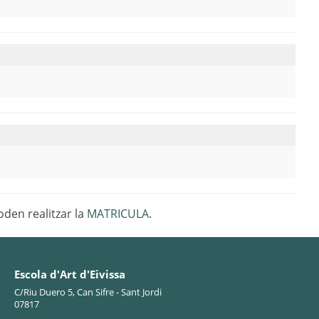
oden realitzar la
MATRICULA
.
Escola d'Art d'Eivissa
C/Riu Duero 5, Can Sifre - Sant Jordi
07817