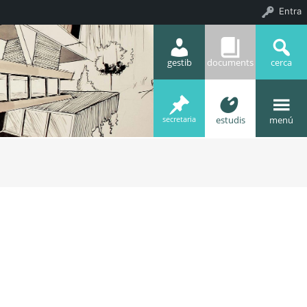
Entra
gestib
documents
cerca
estudis
menú
secretaria