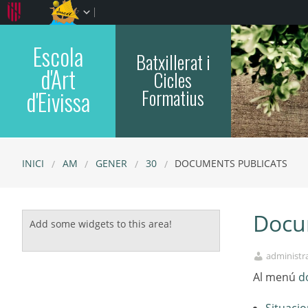
Escola
Batxillerat i
d'Art
Cicles
Formatius
d'Eivissa
INICI
AM
GENER
30
DOCUMENTS PUBLICATS
Docu
Add some widgets to this area!
administr
Al menú
d