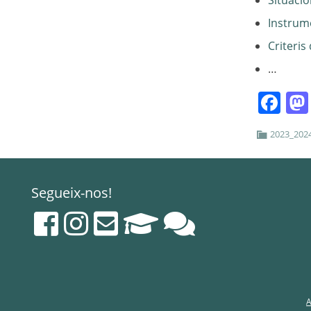
Situacio
Instrume
Criteris
…
Fa
2023_202
Segueix-nos!
A