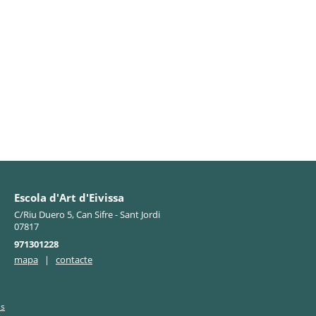
Escola d'Art d'Eivissa
C/Riu Duero 5, Can Sifre - Sant Jordi
07817
971301228
mapa
|
contacte
ss