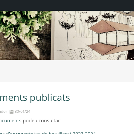
moblament-1
ments publicats
ador
30/01/24
ocuments
podeu consultar: