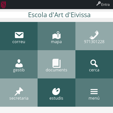
Entra
Escola d'Art d'Eivissa
correu
mapa
971301228
gestib
documents
cerca
secretaria
estudis
menú