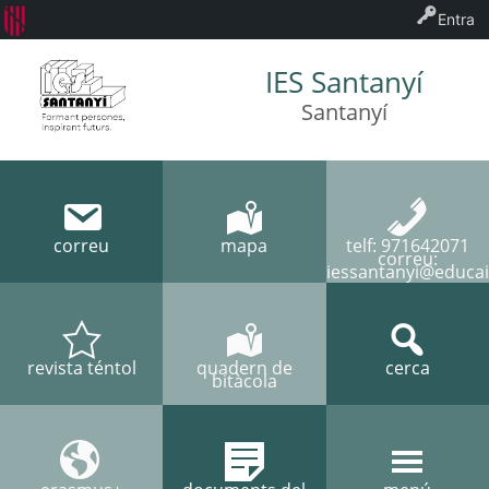
Entra
IES Santanyí
Santanyí
correu
mapa
telf: 971642071
correu:
iessantanyi@educai
revista téntol
quadern de
cerca
bitàcola