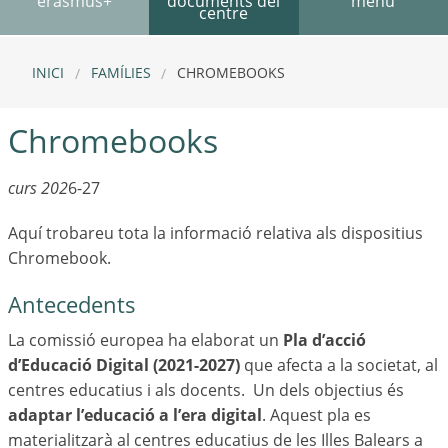
erasmus+
documents del
menú
centre
INICI
FAMÍLIES
CHROMEBOOKS
Chromebooks
curs 202
6-27
Aquí trobareu tota la informació relativa als dispositius
Chromebook.
Antecedents
La comissió europea ha elaborat un
Pla d’acció
d’Educació Digital (2021-2027)
que afecta a la societat, al
centres educatius i als docents. Un dels objectius és
adaptar l’educació a l’era digital
. Aquest pla es
materialitzarà al centres educatius de les Illes Balears a