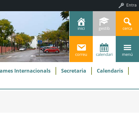
Entra
inici
gestib
cerca
correu
calendari
menú
ames Internacionals
Secretaria
Calendaris