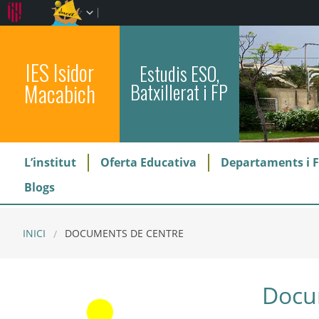
IES Isidor
Estudis ESO,
Macabich
Batxillerat i FP
L’institut
Oferta Educativa
Departaments i F
Blogs
INICI
DOCUMENTS DE CENTRE
Docu