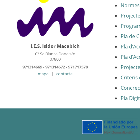
Normes,
Project
Program
Pla de 
I.E.S. Isidor Macabich
Pla d’Ac
C/ Sa Blanca Dona s/n
Pla d’Ac
07800
Projecte
971314669 - 971314672 - 971717578
mapa
|
contacte
Criteris
Concreci
Pla Digi