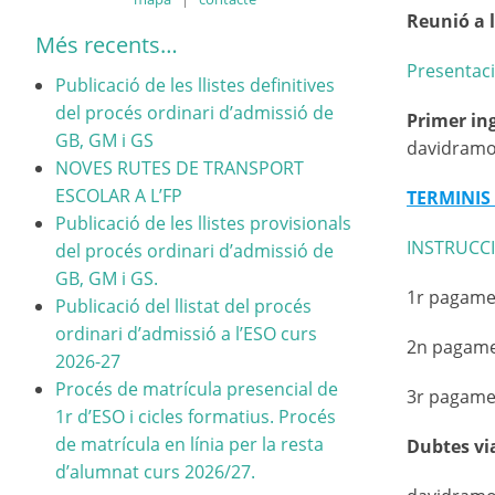
Reunió a l
Més recents…
Presentaci
Publicació de les llistes definitives
del procés ordinari d’admissió de
Primer in
GB, GM i GS
davidramo
NOVES RUTES DE TRANSPORT
ESCOLAR A L’FP
TERMINIS
Publicació de les llistes provisionals
INSTRUCC
del procés ordinari d’admissió de
GB, GM i GS.
1r pagamen
Publicació del llistat del procés
ordinari d’admissió a l’ESO curs
2n pagamen
2026-27
Procés de matrícula presencial de
3r pagamen
1r d’ESO i cicles formatius. Procés
de matrícula en línia per la resta
Dubtes via
d’alumnat curs 2026/27.