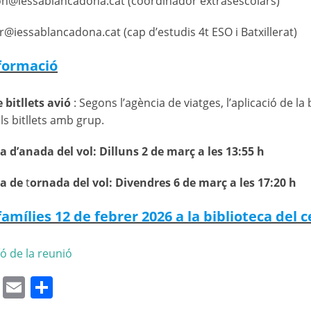
n@iessablancadona.cat (coordinador extrasescolars)
@iessablancadona.cat (cap d’estudis 4t ESO i Batxillerat)
nformació
 bitllets avió
: Segons l’agència de viatges, l’aplicació de l
ls bitllets amb grup.
a d’anada del vol: Dilluns 2 de març a les 13:55 h
ra de
t
ornada del vol: Divendres 6 de març a les 17:20 h
amílies 12 de febrer 2026 a la biblioteca del c
ó de la reunió
cebook
Mastodon
Email
Comparteix