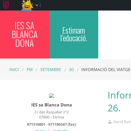
IES SA
Estimam
BLANCA
l'educació.
DONA
INICI
PM
SETEMBRE
30
INFORMACIÓ DEL VIATGE 
Infor
26.
IES sa Blanca Dona
C/ des Raspallar nº2
07800
- Eivissa
David Ra
971310801 - 971190347 (fax)
mapa
|
contacte