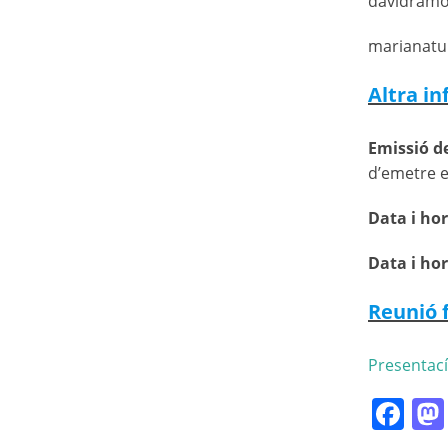
davidramo
marianatur
Altra i
Emissió de
d’emetre e
Data i hor
Data i ho
Reunió f
Presentací
Fa