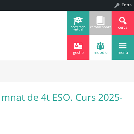
Entra
cerca
secretaria
chromebooks
virtual
gestib
moodle
menú
lumnat de 4t ESO. Curs 2025-