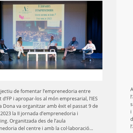
A
jectiu de fomentar l’emprenedoria entre
l
t d’FP i apropar-los al món empresarial, l’IES
s
a Dona va organitzar amb èxit el passat 9 de
i
2023 la II jornada d’emprenedoria i
d
ng. Organitzada des de l’aula
l
edoria del centre i amb la col·laboració…