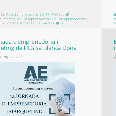
,
,
,
ES
Aula d'emprenedoria BD
FP
Portada
,
,
,
nsEmprens
#AulaEmprenedoriaBD
aulaEmprenedoriaBD
#
,
,
,
FP
jornadaEmprenedoria
xerrada
0
e
nada d’emprenedoria i
ting de l’IES sa Blanca Dona
ur
06/03/22