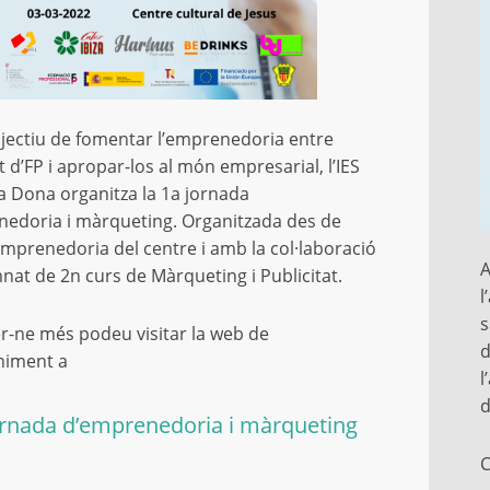
jectiu de fomentar l’emprenedoria entre
t d’FP i apropar-los al món empresarial, l’IES
a Dona organitza la 1a jornada
edoria i màrqueting. Organitzada des de
’emprenedoria del centre i amb la col·laboració
A
mnat de 2n curs de Màrqueting i Publicitat.
l
s
r-ne més podeu visitar la web de
d
niment a
l
d
ornada d’emprenedoria i màrqueting
C