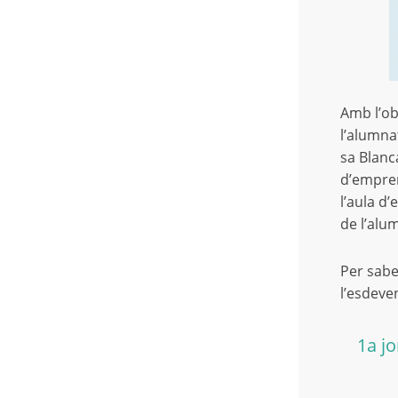
Amb l’ob
l’alumna
sa Blanc
d’empren
l’aula d
de l’alu
Per sabe
l’esdeve
1a j