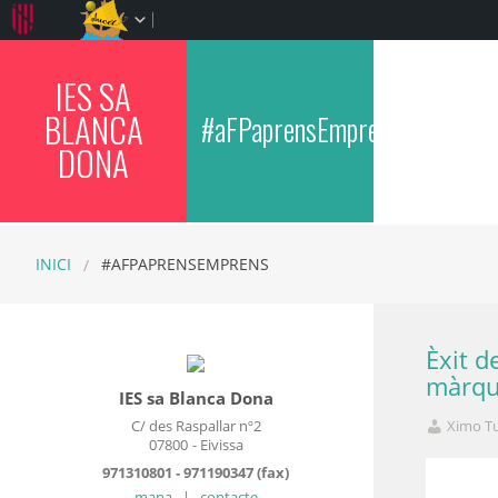
IES SA
BLANCA
#aFPaprensEmprens
DONA
INICI
#AFPAPRENSEMPRENS
Èxit d
màrque
IES sa Blanca Dona
C/ des Raspallar nº2
Ximo T
07800
- Eivissa
971310801 - 971190347 (fax)
mapa
|
contacte