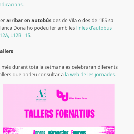
ndicacions
.
Per
arribar en autobús
des de Vila o des de l’IES sa
lanca Dona ho podeu fer amb les
línies d’autobús
12A, L12B i 15
.
allers
 més durant tota la setmana es celebraran diferents
allers que podeu consultar a
la web de les jornades
.