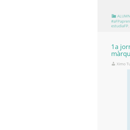
ALUMN
#aFPapre
estudiaFP
1a jor
màrque
Ximo T