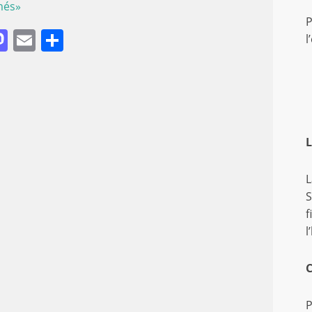
més»
P
acebook
Mastodon
Email
Comparteix
l
L
L
S
f
l
C
P