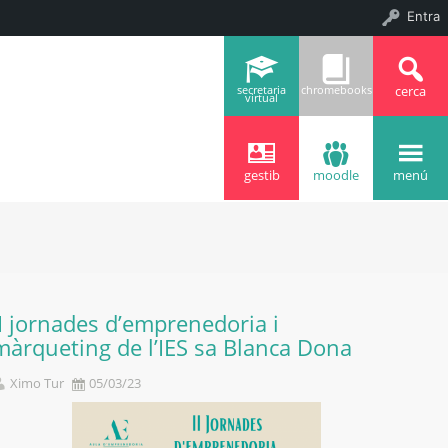
Entra
cerca
secretaria
chromebooks
virtual
gestib
moodle
menú
II jornades d’emprenedoria i
màrqueting de l’IES sa Blanca Dona
Ximo Tur
05/03/23