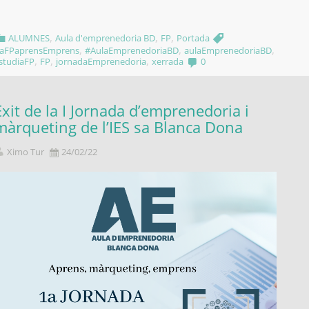
,
,
,
ALUMNES
Aula d'emprenedoria BD
FP
Portada
,
,
,
aFPaprensEmprens
#AulaEmprenedoriaBD
aulaEmprenedoriaBD
,
,
,
studiaFP
FP
jornadaEmprenedoria
xerrada
0
Èxit de la I Jornada d’emprenedoria i
màrqueting de l’IES sa Blanca Dona
Ximo Tur
24/02/22