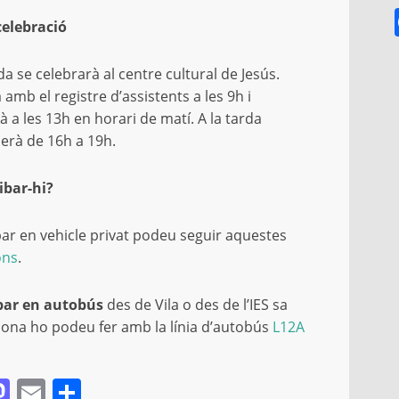
celebració
da se celebrarà al centre cultural de Jesús.
à amb el registre d’assistents a les 9h i
rà a les 13h en horari de matí. A la tarda
serà de 16h a 19h.
ibar-hi?
bar en vehicle privat podeu seguir aquestes
ons
.
bar en autobús
des de Vila o des de l’IES sa
ona ho podeu fer amb la línia d’autobús
L12A
acebook
Mastodon
Email
Comparteix