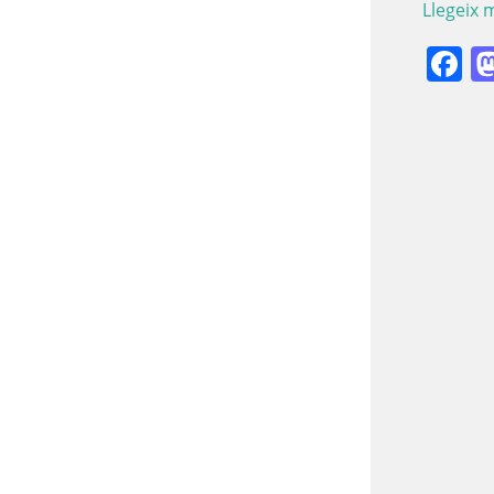
Llegeix 
F