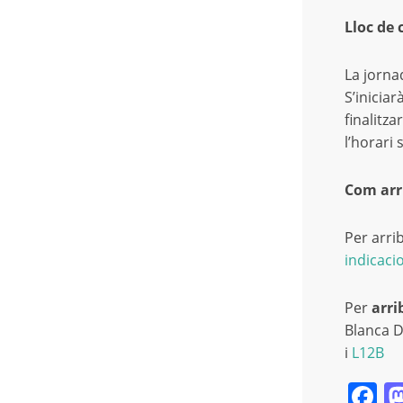
Lloc de 
La jorna
S’iniciar
finalitza
l’horari 
Com arr
Per arri
indicaci
Per
arri
Blanca D
i
L12B
F