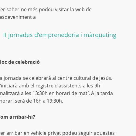
er saber-ne més podeu visitar la web de
’esdeveniment a
II jornades d’emprenedoria i màrqueting
loc de celebració
a jornada se celebrarà al centre cultural de Jesús.
’iniciarà amb el registre d’assistents a les 9h i
inalitzarà a les 13:30h en horari de matí. A la tarda
’horari serà de 16h a 19:30h.
om arribar-hi?
er arribar en vehicle privat podeu seguir aquestes