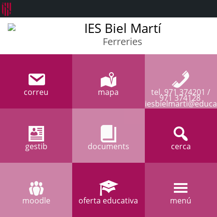
IES Biel Martí
Ferreries
correu
mapa
tel. 971 374201 /
971 374128
iesbielmarti@educa
gestib
documents
cerca
moodle
oferta educativa
menú