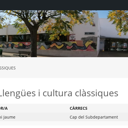
ÀSSIQUES
Llengües i cultura clàssiques
OR/A
CÀRRECS
ni Jaume
Cap del Subdepartament