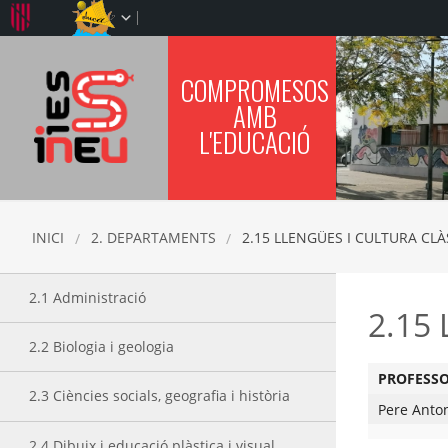
COMPROMESOS
IES SINEU
AMB
L'EDUCACIÓ
INICI
2. DEPARTAMENTS
2.15 LLENGÜES I CULTURA CL
2.1 Administració
2.15 
2.2 Biologia i geologia
PROFESS
2.3 Ciències socials, geografia i història
Pere Anto
2.4 Dibuix i educació plàstica i visual