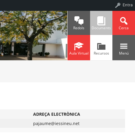
Entra
Redols
Documents
Cerca
Aula Virtual
Recursos
Menú
ADREÇA ELECTRÒNICA
pajaume@iessineu.net