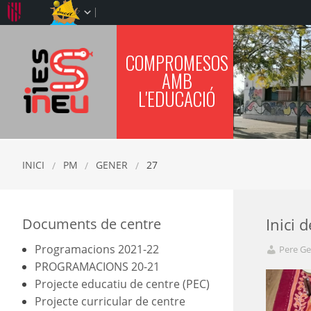
COMPROMESOS
IES SINEU
AMB
L'EDUCACIÓ
INICI
PM
GENER
27
Documents de centre
Inici 
Programacions 2021-22
Pere Ge
PROGRAMACIONS 20-21
Projecte educatiu de centre (PEC)
Projecte curricular de centre