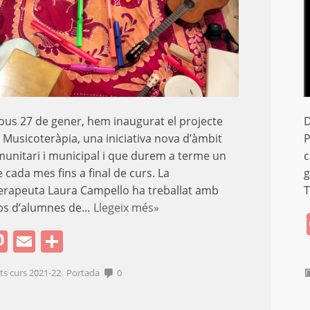
ijous 27 de gener, hem inaugurat el projecte
D
e Musicoteràpia, una iniciativa nova d’àmbit
P
unitari i municipal i que durem a terme un
c
 cada mes fins a final de curs. La
g
rapeuta Laura Campello ha treballat amb
T
ups d’alumnes de…
Llegeix més»
acebook
Mastodon
Email
Comparteix
,
ats curs 2021-22
Portada
0