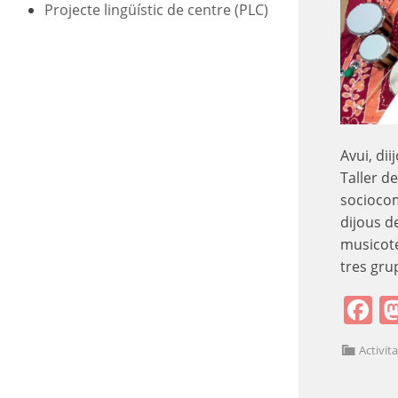
Projecte lingüístic de centre (PLC)
Avui, di
Taller d
sociocom
dijous de
musicote
tres gr
F
Activit