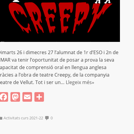
imarts 26 i dimecres 27 l’alumnat de 1r d’ESO i 2n de
MAR va tenir l’oportunitat de posar a prova la seva
apacitat de comprensió oral en llengua anglesa
ràcies a l’obra de teatre Creepy, de la companyia
eatre de Vellut. Tot i ser un…
Llegeix més»
Facebook
Mastodon
Email
Comparteix
Activitats curs 2021-22
0