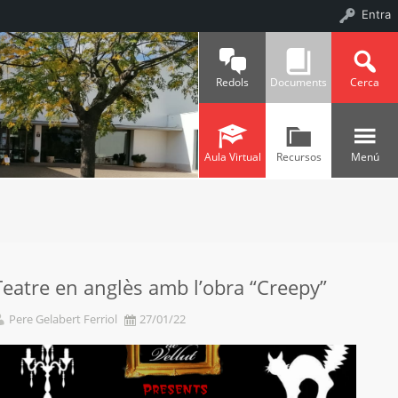
Entra
Redols
Documents
Cerca
Aula Virtual
Recursos
Menú
Teatre en anglès amb l’obra “Creepy”
Pere Gelabert Ferriol
27/01/22