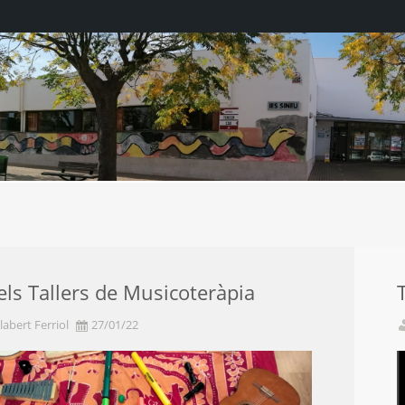
dels Tallers de Musicoteràpia
labert Ferriol
27/01/22