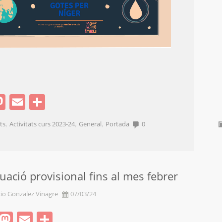
acebook
Mastodon
Email
Comparteix
,
,
,
ats
Activitats curs 2023-24
General
Portada
0
uació provisional fins al mes febrer
cio Gonzalez Vinagre
07/03/24
Facebook
Mastodon
Email
Comparteix