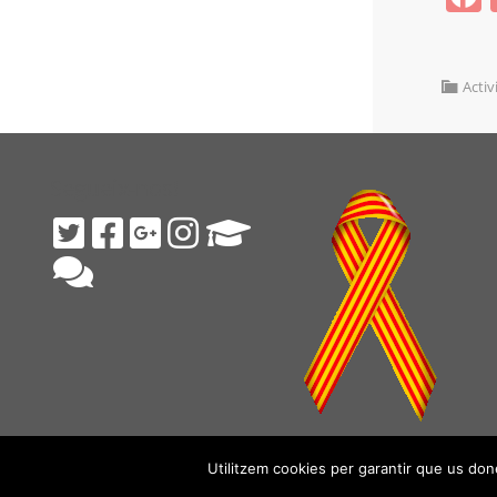
Activ
Segueix-nos!
Utilitzem cookies per garantir que us done
A