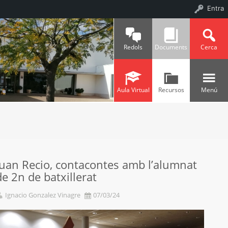
Entra
Redols
Documents
Cerca
Aula Virtual
Recursos
Menú
Juan Recio, contacontes amb l’alumnat
de 2n de batxillerat
Ignacio Gonzalez Vinagre
07/03/24