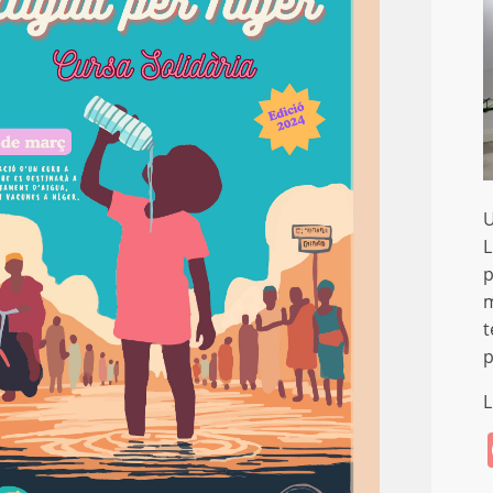
U
L
p
m
t
p
L