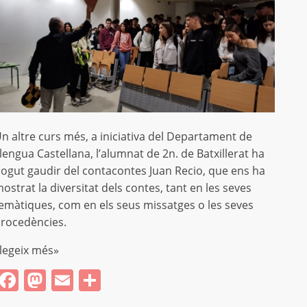
n altre curs més, a iniciativa del Departament de
lengua Castellana, l’alumnat de 2n. de Batxillerat ha
ogut gaudir del contacontes Juan Recio, que ens ha
ostrat la diversitat dels contes, tant en les seves
emàtiques, com en els seus missatges o les seves
rocedències.
legeix més»
Facebook
Mastodon
Email
Comparteix