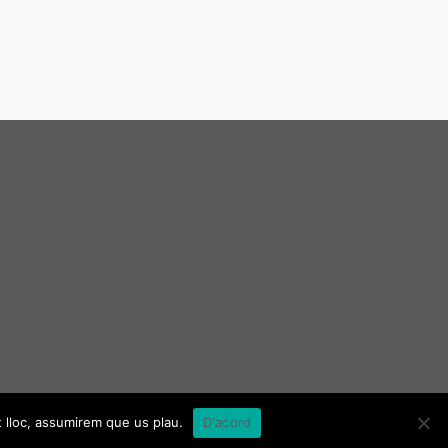
t lloc, assumirem que us plau.
D'acord
ss