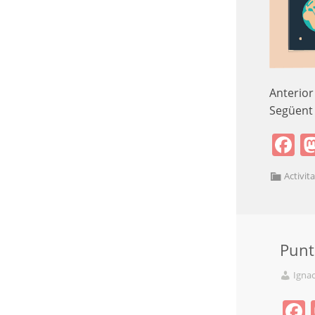
Anterior
Següent
F
Activit
Punt
Igna