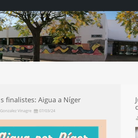
ls finalistes: Aigua a Níger
 Gonzalez Vinagre
07/03/24