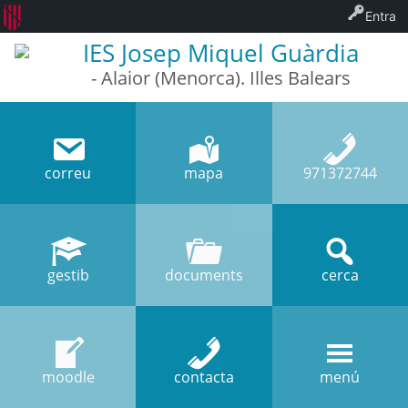
Entra
IES Josep Miquel Guàrdia
- Alaior (Menorca). Illes Balears
correu
mapa
971372744
gestib
documents
cerca
moodle
contacta
menú