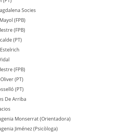
l (PT)
agdalena Socies
 Mayol (FPB)
estre (FPB)
lcalde (PT)
Estelrich
idal
estre (FPB)
Oliver (PT)
sselló (PT)
s De Arriba
acios
ugenia Monserrat (Orientadora)
genia Jiménez (Psicòloga)