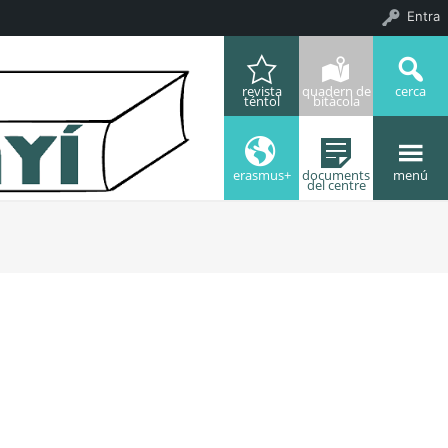
Entra
revista
quadern de
cerca
téntol
bitàcola
erasmus+
documents
menú
del centre