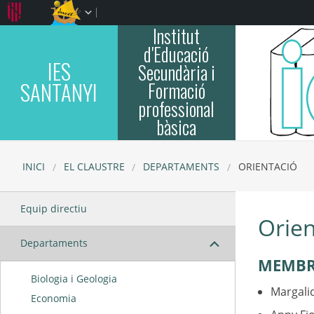
Institut
d'Educació
IES
Secundària i
SANTANYI
Formació
professional
bàsica
INICI
EL CLAUSTRE
DEPARTAMENTS
ORIENTACIÓ
Equip directiu
Orien
Departaments
MEMBR
Biologia i Geologia
Margali
Economia