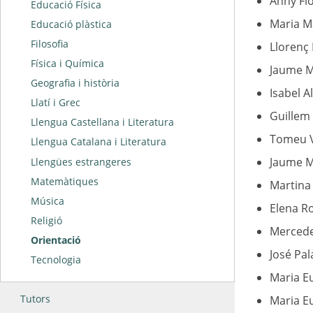
Anny Fio
Educació Física
Maria M
Educació plàstica
Filosofia
Llorenç
Física i Química
Jaume M
Geografia i història
Isabel A
Llatí i Grec
Guillem 
Llengua Castellana i Literatura
Tomeu V
Llengua Catalana i Literatura
Jaume M
Llengües estrangeres
Matemàtiques
Martina 
Música
Elena Ro
Religió
Mercede
Orientació
José Pal
Tecnologia
Maria E
Tutors
Maria Eu