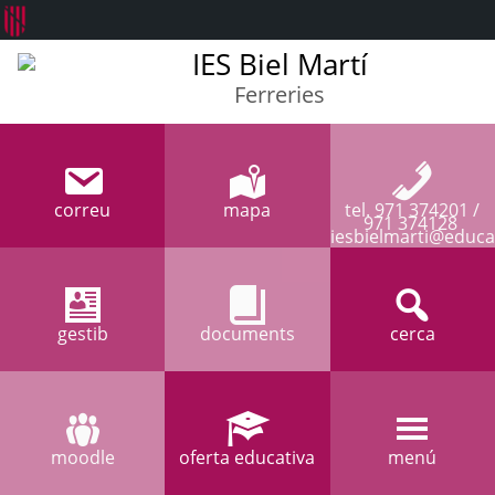
IES Biel Martí
Ferreries
correu
mapa
tel. 971 374201 /
971 374128
iesbielmarti@educa
gestib
documents
cerca
moodle
oferta educativa
menú