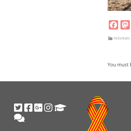
Fa
Activitats
You must
Segueix-nos!