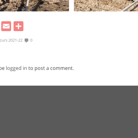
cebook
Mastodon
Email
Comparteix
 curs 2021-22
0
 be
logged in
to post a comment.