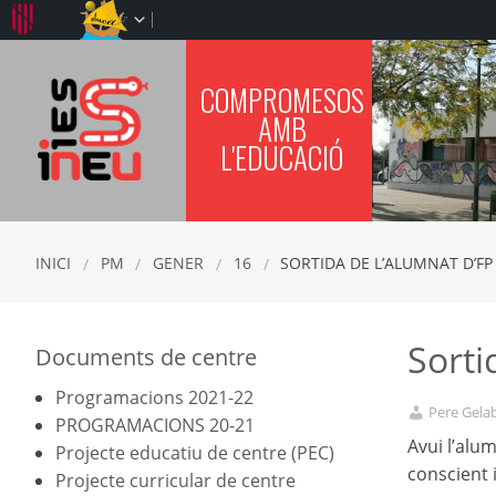
COMPROMESOS
IES SINEU
AMB
L'EDUCACIÓ
INICI
PM
GENER
16
SORTIDA DE L’ALUMNAT D’FP 
Sorti
Documents de centre
Programacions 2021-22
Pere Gelab
PROGRAMACIONS 20-21
Avui l’alum
Projecte educatiu de centre (PEC)
conscient 
Projecte curricular de centre