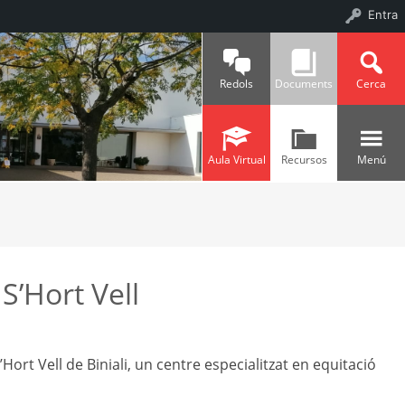
Entra
Redols
Documents
Cerca
Aula Virtual
Recursos
Menú
S’Hort Vell
Hort Vell de Biniali, un centre especialitzat en equitació