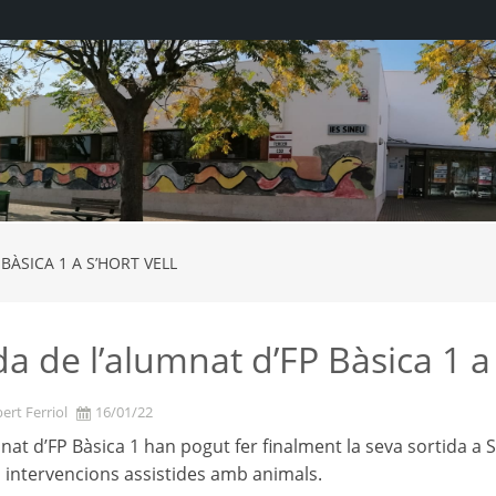
BÀSICA 1 A S’HORT VELL
da de l’alumnat d’FP Bàsica 1 a 
ert Ferriol
16/01/22
nat d’FP Bàsica 1 han pogut fer finalment la seva sortida a S’
i intervencions assistides amb animals.