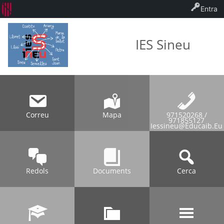
Entra
IES Sineu
Correu
Mapa
971520268 /
971855127
Iessineu@educaib.eu
Redols
Documents
Cerca