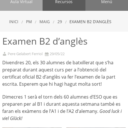
Aula Virtual
Recursos
Menú
INICI
PM
MAIG
29
EXAMEN B2 D’ANGLÈS
Examen B2 d’anglès
Pere Gelabert Ferriol
29/05/22
Divendres 20, els 30 alumnes de batxillerat que s’ha
preparat durant aquest curs per a l’obtenció del
certificat oficial B2 d’anglès va fer l’examen de la part
escrita. Esperem que hi hagi hagut molta sort!
Dimecres 1 serà el torn dels 60 alumnes d’ESO que es
preparen per al B1 i durant aquesta setmana també es
faran els exàmens de l’A1 i de l’A2 d’alemany.
Good luck i
viel Glück!