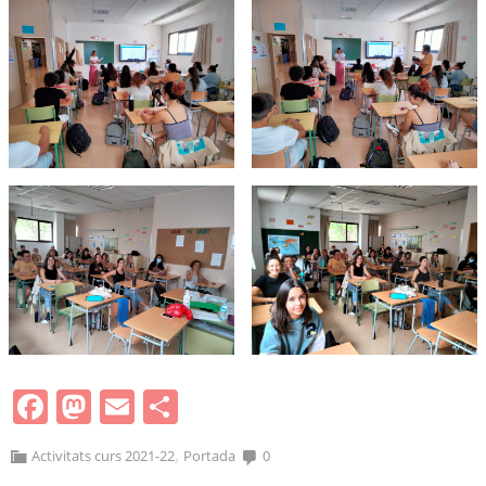
Facebook
Mastodon
Email
Comparteix
,
Activitats curs 2021-22
Portada
0