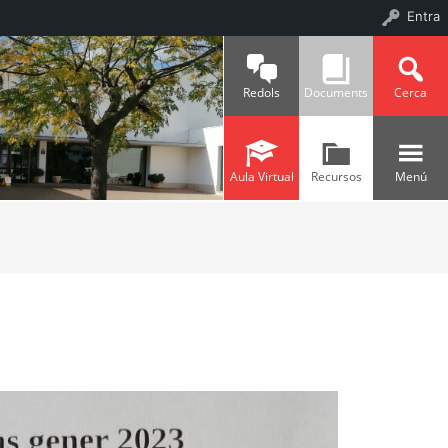
Entra
Redols
Documents
Cerca
Aula Virtual
Recursos
Menú