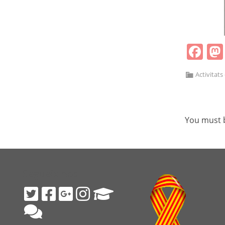
Fa
Activitats
You must
Segueix-nos!