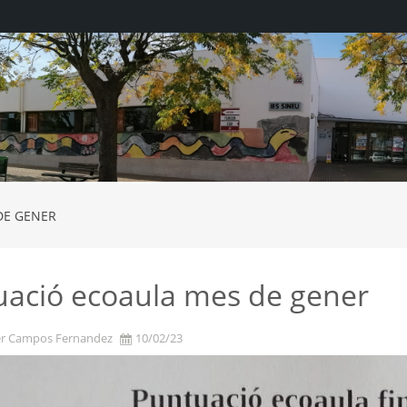
DE GENER
uació ecoaula mes de gener
ier Campos Fernandez
10/02/23