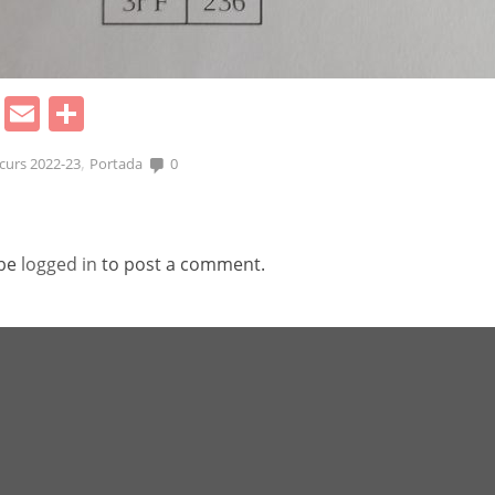
cebook
Mastodon
Email
Comparteix
,
 curs 2022-23
Portada
0
 be
logged in
to post a comment.