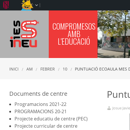
COMPROMESOS
IES SINEU
AMB
L'EDUCACIÓ
INICI
AM
FEBRER
10
PUNTUACIÓ ECOAULA MES 
Punt
Documents de centre
Programacions 2021-22
Josue Jav
PROGRAMACIONS 20-21
Projecte educatiu de centre (PEC)
Projecte curricular de centre