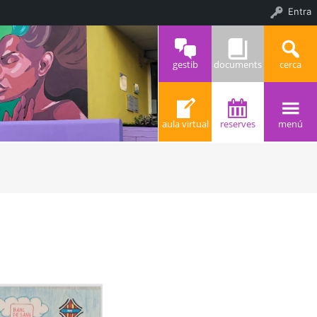
Entra
gestib
documents
cerca
aula virtual
reserves
menú