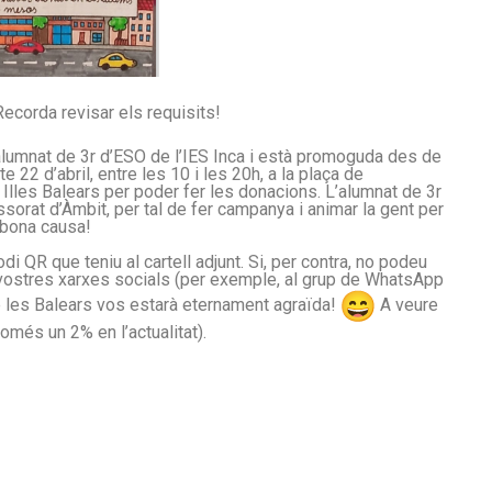
 Recorda revisar els requisits!
lumnat de 3r d’ESO de l’IES Inca i està promoguda des de
 22 d’abril, entre les 10 i les 20h, a la plaça de
s Illes Balears per poder fer les donacions. L’alumnat de 3r
sorat d’Àmbit, per tal de fer campanya i animar la gent per
a bona causa!
i QR que teniu al cartell adjunt. Si, per contra, no podeu
s vostres xarxes socials (per exemple, al grup de WhatsApp
e les Balears vos estarà eternament agraïda!
A veure
omés un 2% en l’actualitat).