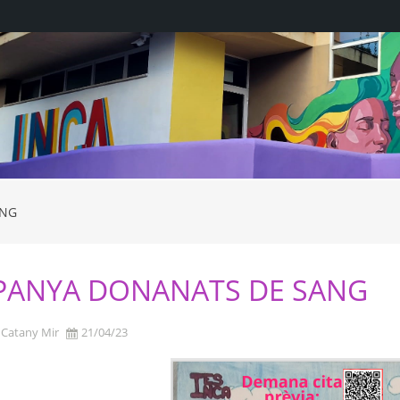
ANG
ANYA DONANATS DE SANG
 Catany Mir
21/04/23