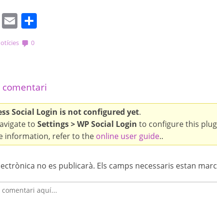
cebook
Mastodon
Email
Comparteix
otícies
0
 comentari
s Social Login is not configured yet
.
avigate to
Settings > WP Social Login
to configure this plug
 information, refer to the
online user guide
..
lectrònica no es publicarà.
Els camps necessaris estan mar