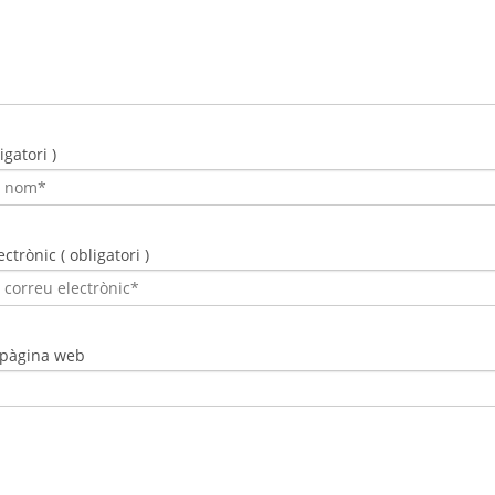
gatori )
ctrònic ( obligatori )
 pàgina web