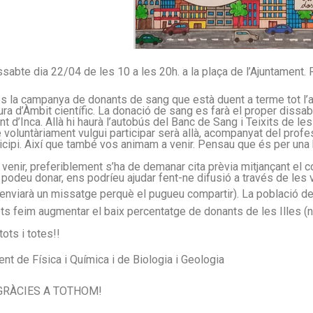
ssabte dia 22/04 de les 10 a les 20h. a la plaça de l’Ajuntament.
s la campanya de donants de sang que està duent a terme tot l’a
ura d’Àmbit científic. La donació de sang es farà el proper dissabte
nt d’Inca. Allà hi haurà l’autobús del Banc de Sang i Teixits de le
voluntàriament vulgui participar serà allà, acompanyat del profes
ticipi. Així que també vos animam a venir. Pensau que és per un
venir, preferiblement s’ha de demanar cita prèvia mitjançant el cod
o podeu donar, ens podríeu ajudar fent-ne difusió a través de le
s’enviarà un missatge perquè el pugueu compartir). La població d
ots feim augmentar el baix percentatge de donants de les Illes (n
tots i totes!!
nt de Física i Química i de Biologia i Geologia
GRÀCIES A TOTHOM!