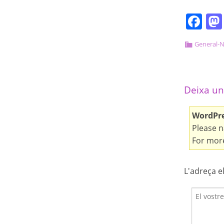
Fa
General-N
Deixa un
WordPres
Please n
For more
L'adreça e