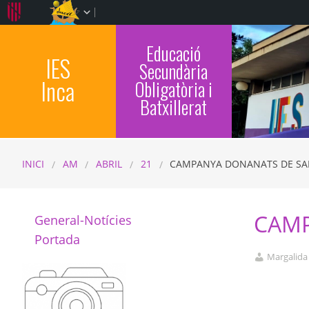
Educació
IES
Secundària
Inca
Obligatòria i
Batxillerat
INICI
AM
ABRIL
21
CAMPANYA DONANATS DE S
CAMP
General-Notícies
Portada
Margalida