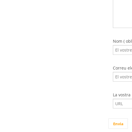
Nom ( obli
Correu ele
La vostra