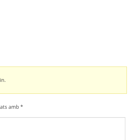
in.
cats amb
*