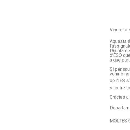
Vine el di
Aquesta é
l’assignat
l’Ajuntame
d’ESO que 
a que par
Si pensau 
venir o n
de l’IES 
si entre t
Gràcies a 
Departame
MOLTES 