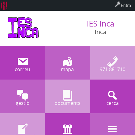
Entra
IES Inca
Inca
correu
mapa
971 881710
gestib
documents
cerca