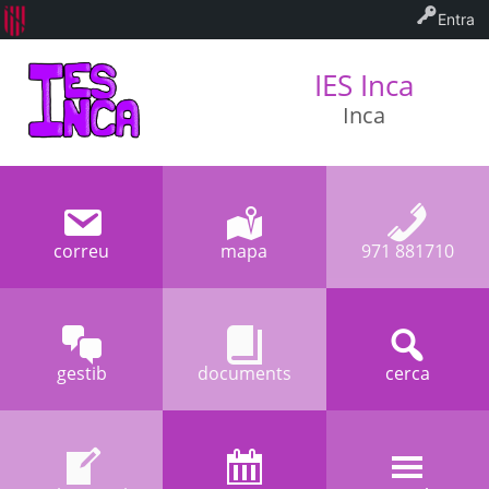
Entra
IES Inca
Inca
correu
mapa
971 881710
gestib
documents
cerca