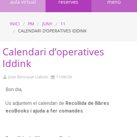
aula virtual
reserves
menú
INICI
PM
JUNY
11
CALENDARI D’OPERATIVES IDDINK
Calendari d’operatives
Iddink
Joan Bennasar Llabrés
11/06/26
Bon dia,
Us adjuntem el calendari de
Recollida de llibres
ecoBooks i ajuda a fer comandes
.