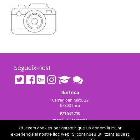
Segueix-nos!
IES Inca
Carrer Joan Miró, 22
07300
Inca
971 881710
mapa
|
contacte
Utilitzem cookies per garantir que us donem la millor
experiència al nostre lloc web. Si continueu utilitzant aquest