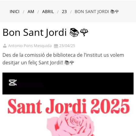
INICI
AM
ABRIL
23
BON SANT JORDI 📚​🌹​
Bon Sant Jordi 📚​🌹​
Antonio Pons Mesquida
23/04/25
Des de la comissió de biblioteca de l’institut us volem
desitjar un feliç Sant Jordi!! 📚​🌹​