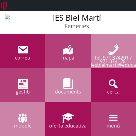
IES Biel Martí
Ferreries
correu
mapa
tel. 971 374201 /
971 374128
iesbielmarti@educa
gestib
documents
cerca
moodle
oferta educativa
menú