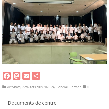
Facebook
Mastodon
Email
Comparteix
,
,
,
Activitats
Activitats curs 2023-24
General
Portada
0
Documents de centre