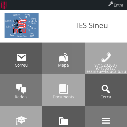
Entra
IES Sineu
Correu
Mapa
971520268 /
971855127
Iessineu@educaib.eu
Redols
Documents
Cerca