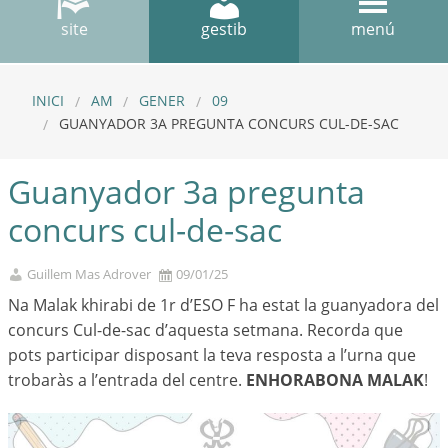
site
gestib
menú
INICI
AM
GENER
09
GUANYADOR 3A PREGUNTA CONCURS CUL-DE-SAC
Guanyador 3a pregunta
concurs cul-de-sac
Guillem Mas Adrover
09/01/25
Na Malak khirabi de 1r d’ESO F ha estat la guanyadora del
concurs Cul-de-sac d’aquesta setmana. Recorda que
pots participar disposant la teva resposta a l’urna que
trobaràs a l’entrada del centre.
ENHORABONA MALAK
!