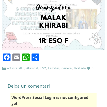
Facebook
Email
WhatsApp
Comparteix
,
,
,
,
,
ActivitatsIES
Alumnat
ESO
Famílies
General
Portada
0
Deixa un comentari
WordPress Social Login is not configured
yet
.