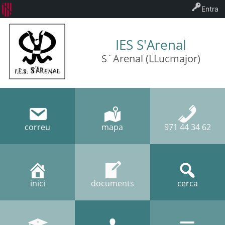
Entra
IES S'Arenal
S´Arenal (LLucmajor)
correu
mapa
971 44 34 62
inici
documents
cerca