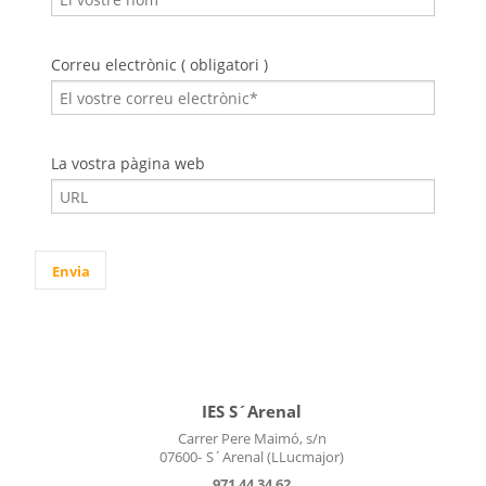
Correu electrònic ( obligatori )
La vostra pàgina web
IES S´Arenal
Carrer Pere Maimó, s/n
07600-
S´Arenal (LLucmajor)
971 44 34 62