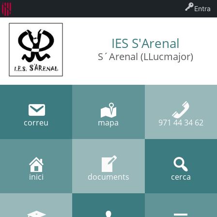
Entra
IES S'Arenal
S´Arenal (LLucmajor)
correu
mapa
971 44 34 62
inici
documents
cerca