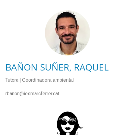
BAÑON SUÑER, RAQUEL
Tutora
| Coordinadora ambiental
rbanon@iesmarcferrer.cat