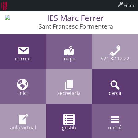
Entra
IES Marc Ferrer
Sant Francesc Formentera
correu
mapa
971 32 12 22
inici
secretaria
cerca
aula virtual
gestib
menú