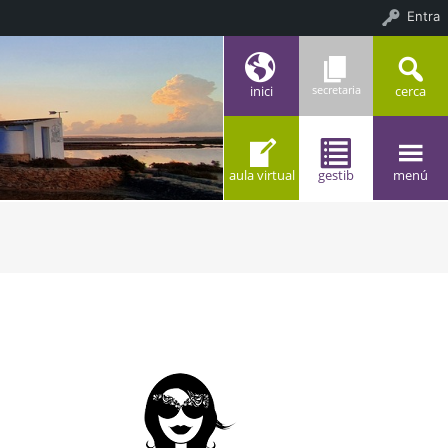
Entra
inici
cerca
secretaria
aula virtual
gestib
menú