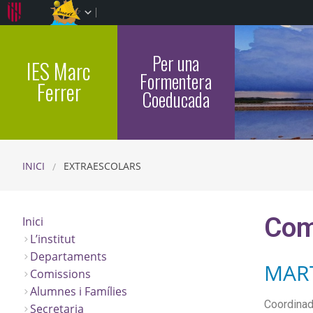
Per una
IES Marc
Formentera
Ferrer
Coeducada
INICI
EXTRAESCOLARS
Com
Inici
L’institut
Departaments
MART
Comissions
Alumnes i Famílies
Coordinad
Secretaria