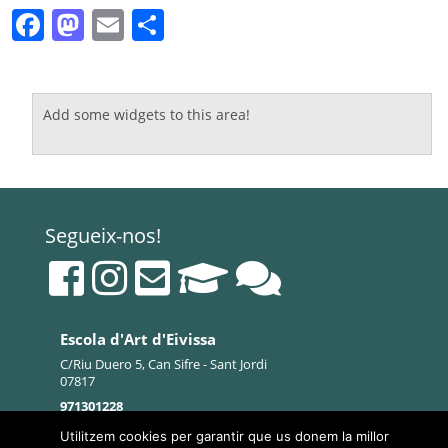
Facebook
Mastodon
Email
Comparteix
Add some widgets to this area!
Segueix-nos!
Escola d'Art d'Eivissa
C/Riu Duero 5, Can Sifre - Sant Jordi
07817
971301228
mapa
|
contacte
Utilitzem cookies per garantir que us donem la millor