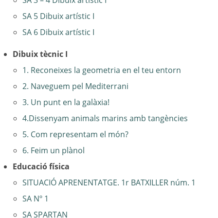
SA 5 Dibuix artístic I
SA 6 Dibuix artístic I
Dibuix tècnic I
1. Reconeixes la geometria en el teu entorn
2. Naveguem pel Mediterrani
3. Un punt en la galàxia!
4.Dissenyam animals marins amb tangències
5. Com representam el món?
6. Feim un plànol
Educació física
SITUACIÓ APRENENTATGE. 1r BATXILLER núm. 1
SA Nº 1
SA SPARTAN