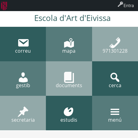
Entra
Escola d'Art d'Eivissa
correu
mapa
971301228
gestib
documents
cerca
secretaria
estudis
menú